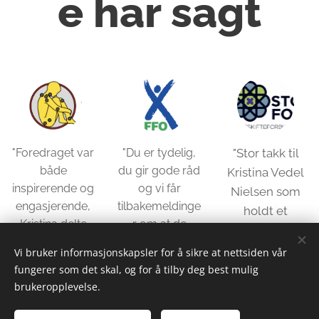
e har sagt
"Foredraget var
"Du er tydelig,
"Stor takk til
både
du gir gode råd
Kristina Vedel
inspirerende og
og vi får
Nielsen som
engasjerende,
tilbakemeldinge
holdt et
Kristina delte
r om at de
engasjerende
sine erfaringer
bruker dine tips
og godt
Vi bruker informasjonskapsler for å sikre at nettsiden vår
med stor
og råd og føler
foredrag om
fungerer som det skal, og for å tilby deg best mulig
åpenhet.
det hjelper til
brukeropplevelse.
det å leve med
Responsen fra
med å gi et
kronisk
deltakerne var
bedre liv. Tusen